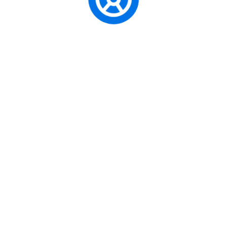
Поштовани родитељи,
Позивамо вас да редовно посећујете ову
страницу и останете информисани о свему што
је важно за ваше дете и школу.
Срдачно,
ОШ „Цар Константин“