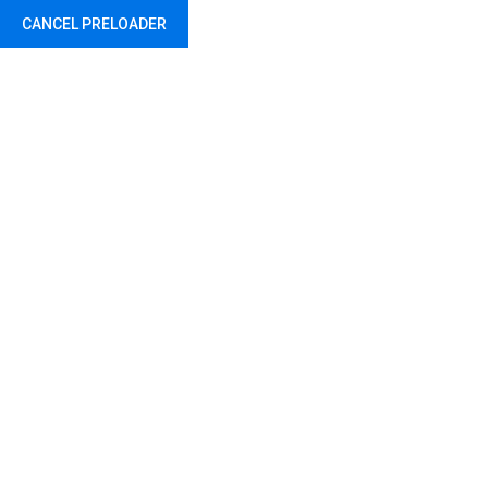
CANCEL PRELOADER
О школи
Вести
Настава
Доку