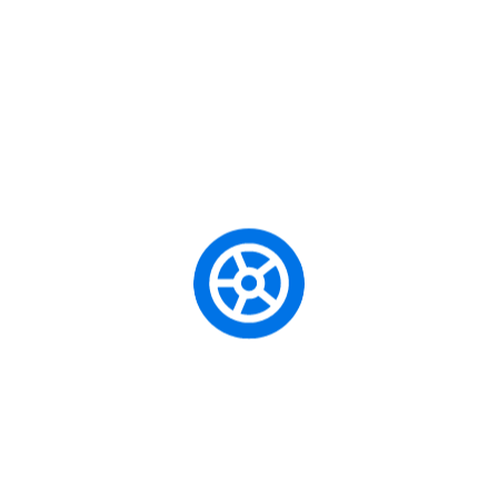
s
Uncategorized
будљивог сусрета са диносаурусима у Шаренграду до игре 
незаобилазну песму у аутобусу, успешно смо привели крају н