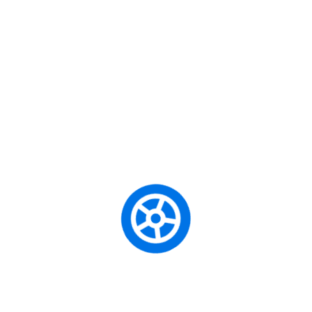
оп Ђурђев и Бојан Љубеновић, су скоро двочасовним дру
 има места за добру добру књигу и читање.
ts
Uncategorized
еда наше школе, у пратњи предметног наставника историје Д
а Ћеле-кулу, тужни споменик који је остао као сведочење б