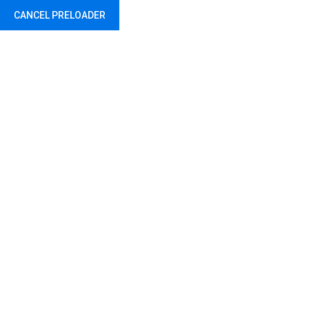
CANCEL PRELOADER
О школи
В