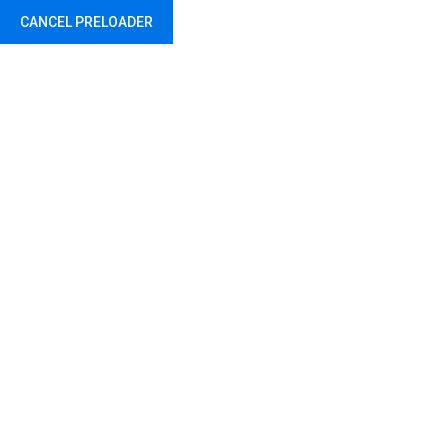
CANCEL PRELOADER
У сусрет Новој години
Home
Uncategorized
У сусрет Новој години