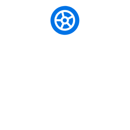
украса.
У сусрет Новој години одељење
3/5
је на часу
ликовне културе правило новогодишње честитке
и украсе.
У најслађем одељењу
2/4,
мали колачићи угостили
су велике колачиће и заједно створили најслађе
новогодишње украсе. На крају су мали колачићи,
захвалили великим,на помоћи и лепом дружењу,
игром и песмом.