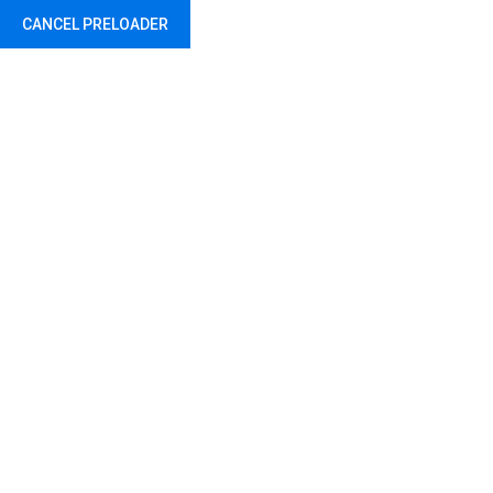
CANCEL PRELOADER
Такмичење –
математика – нижи
разреди
Home
Uncategorized
Такмичење – математика –
нижи разреди