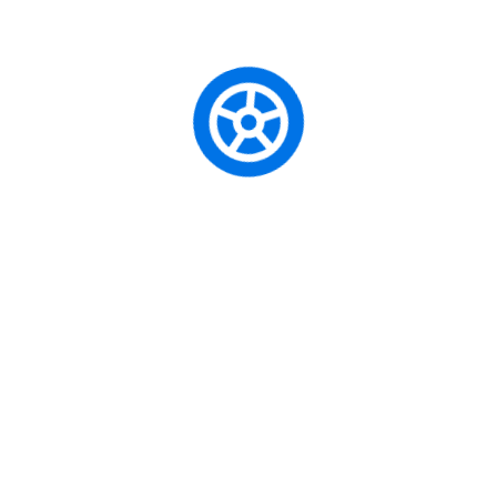
4. Димитрије Иванов 3/2 – похвала
5. Богдан Драгин 3/5 – похвала
6. Маша Велчев 3/4 – пласман.
Пуно среће на такмичењу!
Matematika
Takmicenje
Leave A Comment