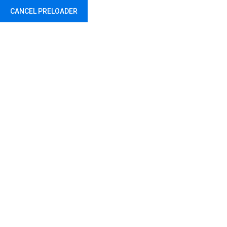
CANCEL PRELOADER
Спортске игре младих
Home
Uncategorized
Спортске игре младих