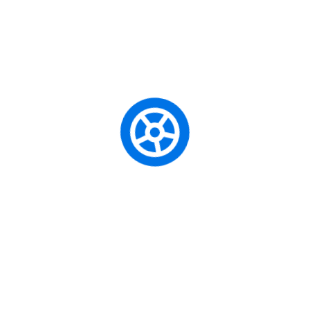
предводила учитељица Мирјана Мартиновић.
Посебне честитке упућујемо Николији
Младеновић, ученици 2/4, која је на истом
такмичењу освојила друго место у трци на 60
метара!
Честитамо свим ученицима и учитељицама на
изузетним резултатима, труду и дивном
представљању наше школе!