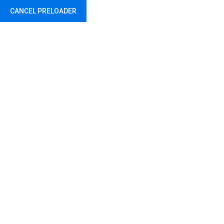
CANCEL PRELOADER
О школи
Вести
Настава
Докум
Ро