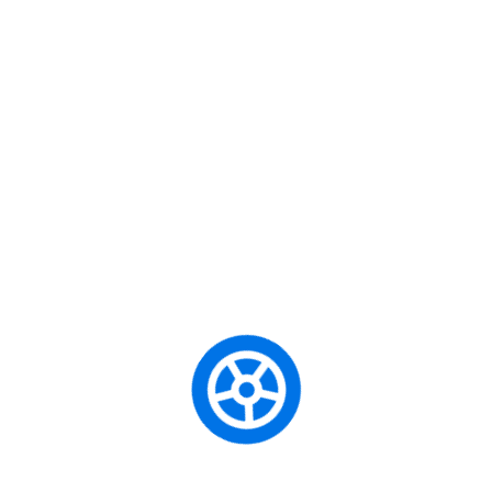
s
Uncategorized
је ове године својим стиховима увеличао Русомир Арсић,